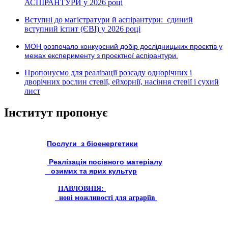
АСПІРАНТУРИ у 2026 році
Вступні до магістратури й аспірантури: єдиний
вступний іспит (ЄВІ) у 2026 році
МОН розпочало конкурсний добір дослідницьких проєктів у
межах експерименту з проєктної аспірантури.
Пропонуємо для реалізації розсаду однорічних і
дворічних рослин стевії, ейхорнії, насіння стевії і сухий
лист
Інститут пропонує
Послуги з біоенергетики
Реалізація посівного матеріалу
озимих та ярих культур
ПАВЛОВНІЯ:
нові можливості для аграріїв