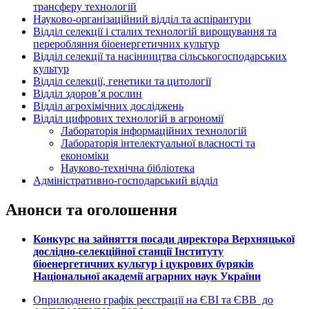
трансферу технологій
Науково-організаційний відділ та аспірантури
Відділ селекції і сталих технологій вирощування та
переробляння біоенергетичних культур
Відділ селекції та насінництва сільськогосподарських
культур
Відділ селекції, генетики та цитології
Відділ здоров’я рослин
Відділ агрохімічних досліджень
Відділ цифрових технологій в агрономії
Лабораторія інформаційних технологій
Лабораторія інтелектуальної власності та
економіки
Науково-технічна бібліотека
Адміністративно-господарський відділ
Анонси та оголошення
Конкурс на зайняття посади директора Верхняцької
дослідно-селекційної станції Інституту
біоенергетичних культур і цукрових буряків
Національної академії аграрних наук України
Оприлюднено графік реєстрації на ЄВІ та ЄВВ до