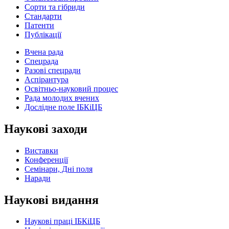
Сорти та гібриди
Стандарти
Патенти
Публікації
Вчена рада
Спецрада
Разові спецради
Аспірантура
Освітньо-науковий процес
Рада молодих вчених
Дослідне поле ІБКіЦБ
Наукові заходи
Виставки
Конференції
Семінари, Дні поля
Наради
Наукові видання
Наукові праці ІБКіЦБ