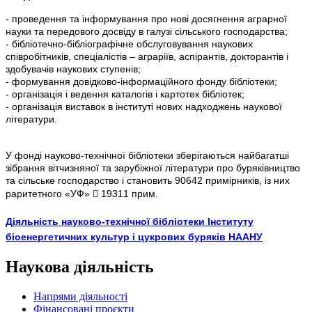
- проведення та інформування про нові досягнення аграрної
науки та передового досвіду в галузі сільського господарства;
- бібліотечно-бібліографічне обслуговування наукових
співробітників, спеціалістів – аграріїв, аспірантів, докторантів і
здобувачів наукових ступенів;
- формування довідково-інформаційного фонду бібліотеки;
- організація і ведення каталогів і картотек бібліотек;
- організація виставок в інституті нових надходжень наукової
літератури.
У фонді науково-технічної бібліотеки зберігаються найбагатші
зібрання вітчизняної та зарубіжної літератури про буряківництво
та сільське господарство і становить 90642 примірників, із них
раритетного «УФ»  19311 прим.
Діяльність науково-технічної бібліотеки Інституту
бiоенергетичних культур i цукрових буряків НААНУ
Наукова діяльність
Напрями діяльності
Фінансовані проєкти