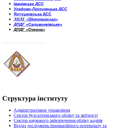
Іванівська ДСС
Уладово-Люлинецька ДСС
Ялтушківська ДСС
ДПДГ «Шевченківське»
ДПДГ «Саливонківське»
ДПДГ «Озерна»
_________________________
Структура інституту
Адміністративне управління
Сектор бухгалтерського обліку та звітності
Сектор наукового забезпечення обліку кадрів
Відділ досліджень інноваційного потенціалу та