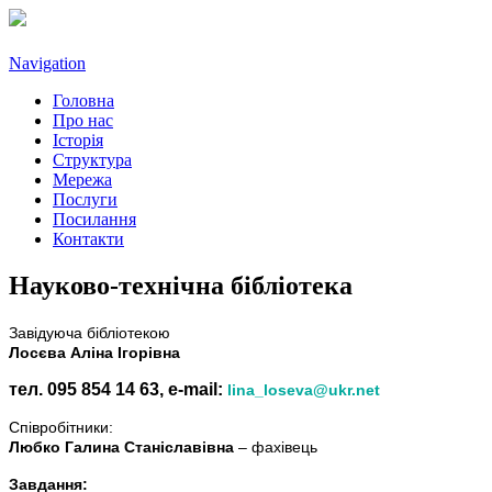
Navigation
Головна
Про нас
Історія
Структура
Мережа
Послуги
Посилання
Контакти
Науково-технічна бібліотека
Завідуюча бібліотекою
Лосєва Аліна Ігорівна
тел. 095 854 14 63, e-mail:
lina_loseva@ukr.net
Співробітники:
Любко Галина Станіславівна
– фахівець
Завдання: