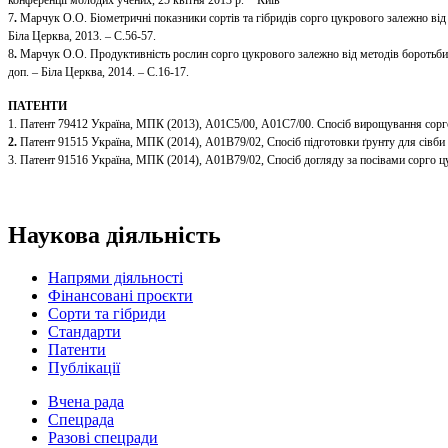
конференції молодих учених, 25 квітня 2013 р. − Київ
7
.
Марчук О.О. Біометричні показники сортів та гібридів сорго цукрового залежно від ф
Біла Церква, 2013. – С.56-57.
8
.
Марчук О.О. Продуктивність рослин сорго цукрового залежно від методів боротьби з бур׳янами / О.О. Марчук // Наукові пошуки молоді у третьому тисячолітті «Новітні технології в рослинництві»: міжнародна. наук.-практ. конф., 15-16 трав
доп. – Біла Церква, 2014. – С.16-17.
ПАТЕНТИ
1. Патент 79412 Україна, МПК (2013), А01С5/00, А01С7/00. Спосіб вирощування сорго 
2.
Патент 91515 Україна, МПК (2014), А01В79/02, Спосіб підготовки ґрунту для сівби н
3. Патент 91516 Україна, МПК (2014), А01В79/02, Спосіб догляду за посівами сорго цу
Наукова діяльність
Напрями діяльності
Фінансовані проєкти
Сорти та гібриди
Стандарти
Патенти
Публікації
Вчена рада
Спецрада
Разові спецради