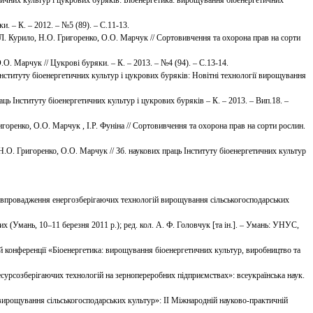
ичних культур і цукрових буряків: Біоенергетика: вирощування біоенергетичних
. – К. – 2012. – №5 (89). – С.11-13.
Л. Курило, Н.О. Григоренко, О.О. Марчук // Сортовивчення та охорона прав на сорти
О. Марчук // Цукрові буряки. – К. – 2013. – №4 (94). – С.13-14.
нституту біоенергетичних культур і цукрових буряків: Новітні технології вирощування
ць Інституту біоенергетичних культур і цукрових буряків – К. – 2013. – Вип.18. –
горенко, О.О. Марчук , І.Р. Фуніна // Сортовивчення та охорона прав на сорти рослин.
Н.О. Григоренко, О.О. Марчук // Зб. наукових праць Інституту біоенергетичних культур
 та впровадження енергозберігаючих технологій вирощування сільськогосподарських
их (Умань, 10–11 березня 2011 р.); ред. кол. А. Ф. Головчук [та ін.]. – Умань: УНУС,
 конференції «Біоенергетика: вирощування біоенергетичних культур, виробництво та
есурсозберігаючих технологій на зернопереробних підприємствах»: всеукраїнська наук.
 вирощування сільськогосподарських культур»: ІІ Міжнародній науково-практичній