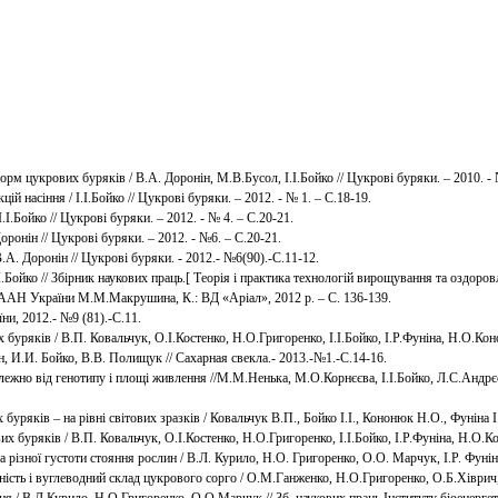
рм цукрових буряків / В.А. Доронін, М.В.Бусол, І.І.Бойко // Цукрові буряки. – 2010. - №
ій насіння / І.І.Бойко // Цукрові буряки. – 2012. - № 1. – С.18-19.
І.І.Бойко // Цукрові буряки. – 2012. - № 4. – С.20-21.
Доронін // Цукрові буряки. – 2012. - №6. – С.20-21.
В.А. Доронін // Цукрові буряки. - 2012.- №6(90).-С.11-12.
.І.Бойко // Збірник наукових праць.[ Теорія і практика технологій вирощування та оздоро
НААН України М.М.Макрушина, К.: ВД «Аріал», 2012 р. – С. 136-139.
ни, 2012.- №9 (81).-С.11.
 буряків / В.П. Ковальчук, О.І.Костенко, Н.О.Григоренко, І.І.Бойко, І.Р.Фуніна, Н.О.Кон
 И.И. Бойко, В.В. Полищук // Сахарная свекла.- 2013.-№1.-С.14-16.
ежно від генотипу і площі живлення //М.М.Ненька, М.О.Корнєєва, І.І.Бойко, Л.С.Андрєє
буряків – на рівні світових зразків / Ковальчук В.П., Бойко І.І., Кононюк Н.О., Фуніна І
х буряків / В.П. Ковальчук, О.І.Костенко, Н.О.Григоренко, І.І.Бойко, І.Р.Фуніна, Н.О.К
різної густоти стояння рослин / В.Л. Курило, Н.О. Григоренко, О.О. Марчук, І.Р. Фунін
сть і вуглеводний склад цукрового сорго / О.М.Ганженко, Н.О.Григоренко, О.Б.Хіврич, 