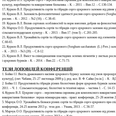
16
.
Курило В.Л. Цукрове сорго – перспективна сировина для комплексного використання
культур, виробництво та використання біопалива. – К. – 2011. – Вип.12. – С.130-134.
17
.
Курило В.Л. Продуктивність сортів та гібридів сорго цукрового залежно від рівня у
18
.
Курило В.Л. Залежність фотосинтетичної здатності рослин сорго цукрового (Sorghu
рослин. – К. – 2012. – №2 (16). – С.38-41.
19. Курило В.Л. Вплив сортових особливостей та норм внесених добрив на фенологічні 
20
.
Марчук О.О. Продуктивність сортів та гібридів сорго цукрового залежно від різних
сільськогосподарських культур – К. – 2013. – Вип.17. (том I) – С.201-205.
21
.
Курило В.Л. Урожайність сортів та гібридів сорго цукрового залежно від елементів 
С.60-65.
22
.
Курило В.Л. Продуктивність сорго цукрового (Sorghum saccharatum (L.) Pers.) залеж
– К. – 2013. – №3 (20). – С.8-12.
23
.
Курило В.Л. Вміст та співвідношення пластидних зелених пігментів у листках росли
і цукрових буряків – К. – 2014. – Вип.22. – С.71-73.
ТЕЗИ ДОПОВІДЕЙ КОНФЕРЕНЦІЙ
1. Бойко І.І. Якість дражованого насіння цукрового буряку залежно від умов пророщув
культур], (смт. Чабани, 25–27 листопада 2009 р.); ред. кол. В. Ф. Сайко [та ін.]. – К. :
2. Бойко І.І. Продуктивність гібридів різних біологічних форм цукрових буряків залежн
2011. – Ч. 1 : Сільськогосподарські, біологічні та технічні науки. – частина 1. - С. 14-15
4
.
Курило В.Л. Цукрове сорго – перспективна сировина для комплексного використання 
використання біопалива»: перша міжнародна наук.- практ. конференція, 25–26 жовтня 2
5. Марчук О.О. Урожайність біомаси різних сортів та гібридів сорго цукрового при сп
конференція, 24-25 жовтня 2013 р.: тези доп. – Умань, 2013. – С.56-57.
6
.
Марчук О.О. Продуктивність сортів та гібридів сорго цукрового залежно від різних 