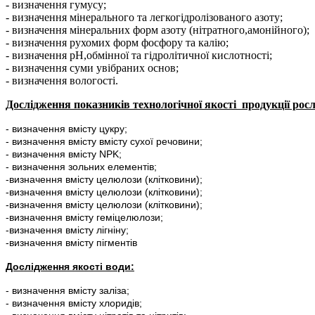
- визначення гумусу;
- визначення мінерального та легкогідролізованого азоту;
- визначення мінеральних форм азоту (нітратного,амонійного);
- визначення рухомих форм фосфору та калію;
- визначення рH,обмінної та гідролітичної кислотності;
- визначення суми увібраних основ;
- визначення вологості.
Дослідження показників технологічної якості продукції ро
- визначення вмісту цукру;
- визначення вмісту вмісту сухої речовини;
- визначення вмісту NPK;
- визначення зольних елементів;
-визначення вмісту целюлози (клітковини);
-визначення вмісту целюлози (клітковини);
-визначення вмісту целюлози (клітковини);
-визначення вмісту геміцелюлози;
-визначення вмісту лігніну;
-визначення вмісту пігментів
Дослідження якості води:
- визначення вмісту заліза;
- визначення вмісту хлоридів;