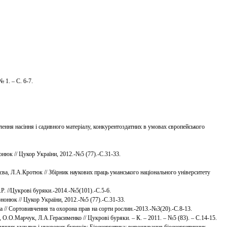
 1. – С. 6-7.
влення насіння і садивного матеріалу, конкурентоздатних в умовах європейського
онюк // Цукор України, 2012.-№5 (77).-С.31-33.
ва, Л.А.Кротюк // Збірник наукових праць уманського національного університету
.Р. //Цукрові буряки.-2014.-№5(101).-С.5-6.
ононюк // Цукор України, 2012.-№5 (77).-С.31-33.
а // Сортовивчення та охорона прав на сорти рослин.-2013.-№3(20).-С.8-13.
О.О.Марчук, Л.А.Герасименко // Цукрові буряки. – К. – 2011. – №5 (83). – С.14-15.