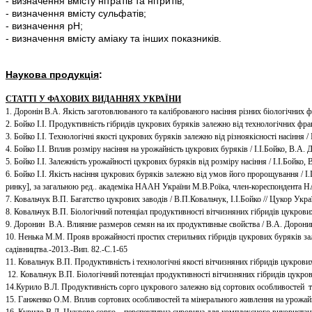
- визначення вмісту нітратів та нітритів;
- визначення вмісту сульфатів;
- визначення рH;
- визначення вмісту аміаку та інших показників.
Наукова продукція
:
СТАТТІ У ФАХОВИХ ВИДАННЯХ УКРАЇНИ
1. Доронін В.А. Якість заготовлюваного та каліброваного насіння різних біологічних фо
2. Бойко І.І. Продуктивність гібридів цукрових буряків залежно від технологічних фракц
3. Бойко І.І. Технологічні якості цукрових буряків залежно від різноякісності насіння / 
4. Бойко І.І. Вплив розміру насіння на урожайність цукрових буряків / І.І.Бойко, В.А. 
5. Бойко І.І. Залежність урожайності цукрових буряків від розміру насіння / І.І.Бойко, 
6. Бойко І.І. Якість насіння цукрових буряків залежно від умов його пророщування / І
ринку], за загальною ред.. академіка НААН України М.В.Роїка, член-кореспондента 
7. Ковальчук В.П. Багатство цукрових заводів / В.П.Ковальчук, І.І.Бойко // Цукор Украї
8. Ковальчук В.П. Біологічний потенціал продуктивності вітчизняних гібридів цукрових
9. Доронин В.А. Влияние размеров семян на их продуктивные свойства / В.А. Доронин,
10. Ненька М.М. Прояв врожайності простих стерильних гібридів цукрових буряків зал
садівництва.-2013.-Вип. 82.-С.1-65
11. Ковальчук В.П. Продуктивність і технологічні якості вітчизняних гібридів цукрових 
12. Ковальчук В.П. Біологічний потенціал продуктивності вітчизняних гібридів цукрови
14.Курило В.Л. Продуктивність сорго цукрового залежно від сортових особливостей та 
15. Ганженко О.М. Вплив сортових особливостей та мінерального живлення на урожайні