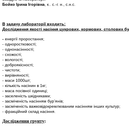
Бойко Ірина Ігорівна
,
к.. с.-г. н., с.н.с.
В
задачу лабораторії входить
:
Дослідження якості насіння цукрових, кормових, столових бу
-
енергії проростання;
- одноростковості;
- однонасінності;
- схожості;
- вологості;
- доброякісності;
- чистоти;
- вирівняності;
- маси 1000шт;
- кількість насінин в 1кг;
- маса посівної одиниці;
- заселеність шкідниками;
- засміченість насінням бур’янів;
- засміченість важковідокремлюваним насінням інших культур;
- фракційний склад насіння.
Дослідження грунту
: