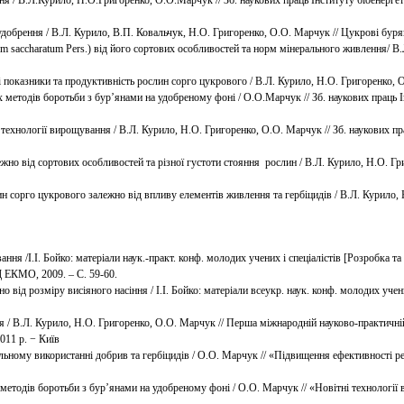
 / В.Л.Курило, Н.О.Григоренко, О.О.Марчук // Зб. наукових праць Інституту біоенергет
добрення / В.Л. Курило, В.П. Ковальчук, Н.О. Григоренко, О.О. Марчук // Цукрові буряки
m saccharatum Pers.) від його сортових особливостей та норм мінерального живлення/ В.
показники та продуктивність рослин сорго цукрового / В.Л. Курило, Н.О. Григоренко, О.
 методів боротьби з бур’янами на удобреному фоні / О.О.Марчук // Зб. наукових праць І
технології вирощування / В.Л. Курило, Н.О. Григоренко, О.О. Марчук // Зб. наукових пра
но від сортових особливостей та різної густоти стояння рослин / В.Л. Курило, Н.О. Гри
н сорго цукрового залежно від впливу елементів живлення та гербіцидів / В.Л. Курило, 
ання /І.І. Бойко: матеріали наук.-практ. конф. молодих учених і спеціалістів [Розробка
 ВД ЕКМО, 2009. – С. 59-60.
о від розміру висіяного насіння / І.І. Бойко: матеріали всеукр. наук. конф. молодих учен
/ В.Л. Курило, Н.О. Григоренко, О.О. Марчук // Перша міжнародній науково-практичній
011 р. − Київ
ільному використанні добрив та гербіцидів / О.О. Марчук // «Підвищення ефективності р
методів боротьби з бур’янами на удобреному фоні / О.О. Марчук // «Новітні технології