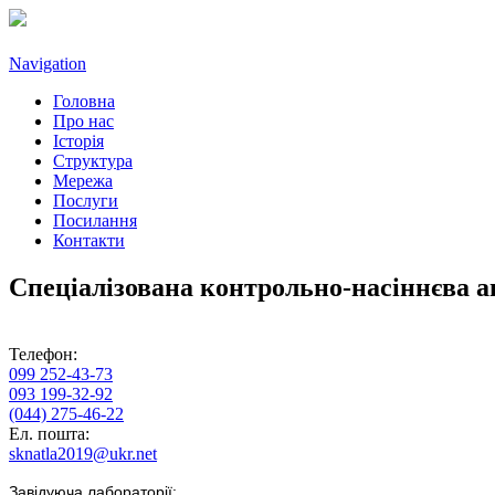
Navigation
Головна
Про нас
Історія
Структура
Мережа
Послуги
Посилання
Контакти
Спеціалізована контрольно-насіннєва а
Телефон:
099 252-43-73
093 199-32-92
(044) 275-46-22
Ел. пошта:
sknatla2019@ukr.net
Завідуюча лабораторії: