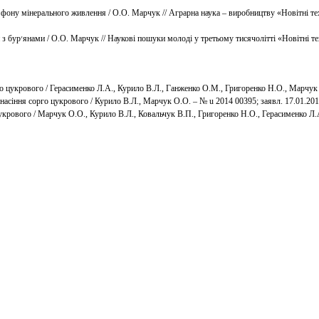
ону мінерального живлення / О.О. Марчук // Аграрна наука – виробництву «Новітні технол
ня 2014 р.: тези
цукрового / Герасименко Л.А., Курило В.Л., Ганженко О.М., Григоренко Н.О., Марчук О
асіння сорго цукрового / Курило В.Л., Марчук О.О. – № u 2014 00395; заявл. 17.01.201
крового / Марчук О.О., Курило В.Л., Ковальчук В.П., Григоренко Н.О., Герасименко Л.А