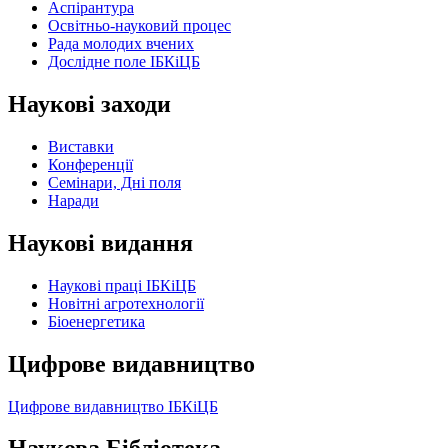
Аспірантура
Освітньо-науковий процес
Рада молодих вчених
Дослідне поле ІБКіЦБ
Наукові заходи
Виставки
Конференції
Семінари, Дні поля
Наради
Наукові видання
Наукові праці ІБКіЦБ
Новітні агротехнології
Бiоенергетика
Цифрове видавництво
Цифрове видавництво ІБКіЦБ